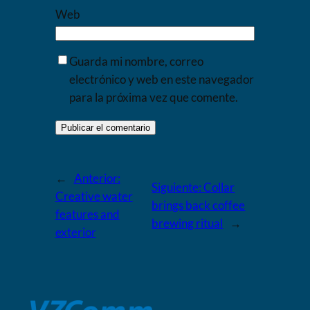
Web
Guarda mi nombre, correo
electrónico y web en este navegador
para la próxima vez que comente.
←
Anterior:
Siguiente:
Collar
Creative water
brings back coffee
features and
brewing ritual
→
exterior