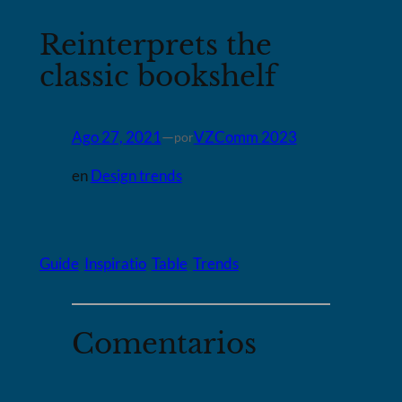
Reinterprets the
classic bookshelf
Ago 27, 2021
—
VZComm 2023
por
en
Design trends
Guide
Inspiratio
Table
Trends
Comentarios