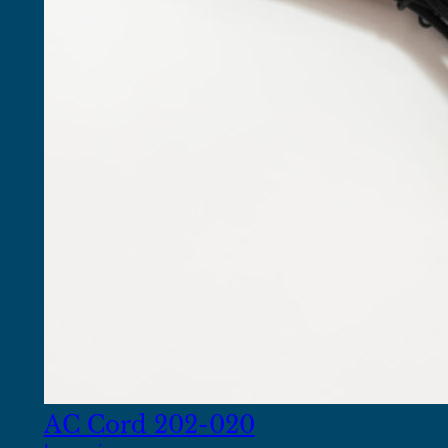
AC Cord 202-020