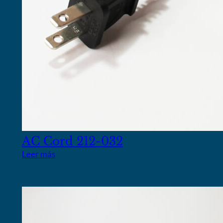
AC Cord 212-032
Leer más